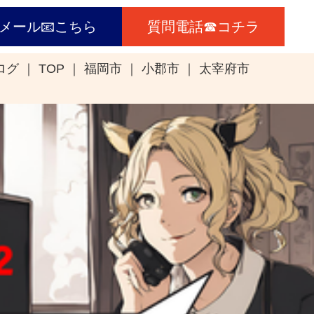
メール📧こちら
質問電話☎コチラ
ログ
TOP
福岡市
小郡市
太宰府市