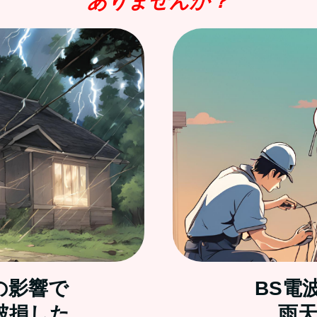
ありませんか？
の影響で
BS電
破損した
雨