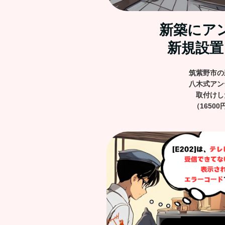
新築にア
新規設置
筑紫野市の
八木式アン
取付けし
（16500