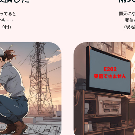
ってると
雨天に
かも・・
受信
 0円）
（現地