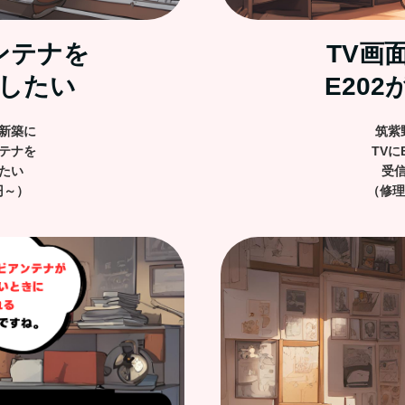
ンテナを
TV画
したい
E20
新築に
筑紫
テナを
TVに
たい
受
円～）
（修理