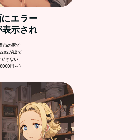
面にエラー
2が表示され
野市の家で
E202が出て
信できない
8000円～）