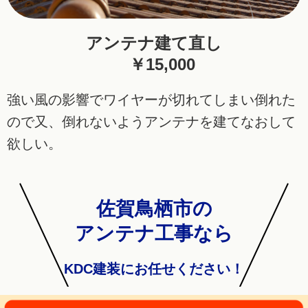
アンテナ建て直し
￥15,000
強い風の影響で
ワイヤーが
切れてしまい
倒れた
ので
又、倒れないよう
アンテナを
建てなおして
欲しい。
佐賀鳥栖市の
アンテナ工事なら
KDC建装にお任せください！