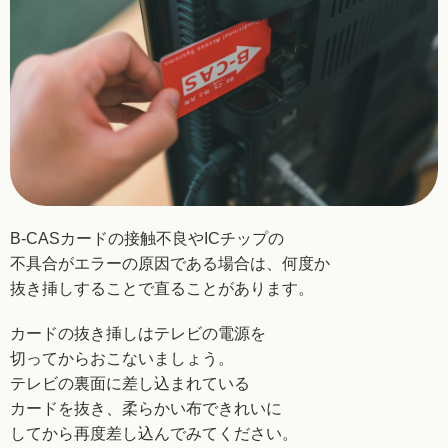
B-CASカードの接触不良やICチップの
不具合がエラーの
原因である場合は、何度か
抜き挿しすることで直る
ことがあります。
カードの抜き挿しはテレビの電源を
切ってから
おこないましょう。
テレビの裏面に差し込まれている
カードを抜き、
柔らかい布できれいに
してから再度差し込んで
みてください。