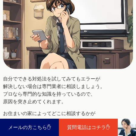
自分でできる対処法を試してみてもエラーが
解決しない
場合は専門業者に相談しましょう。
プロなら専門的な知識を持っているので、
原因を
突き止めてくれます。
お住まいの家によってどこに相談するかが
変わって
くるので、それぞれの場合について
メールの方こちら✋
質問電話はコチラ✋
紹介していきます。