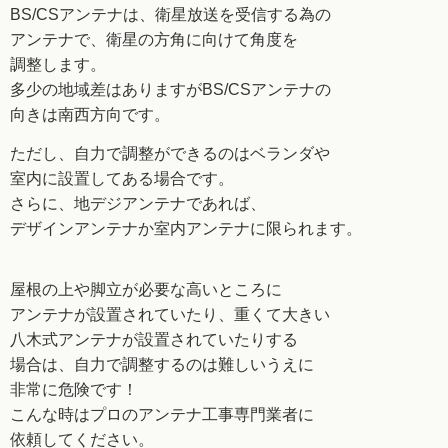
BS/CSアンテナは、衛星放送を受信する為の
アンテナで、衛星の方角に向けて角度を
調整します。
多少の地域差はありますがBS/CSアンテナの
向きは
南西方向です。
ただし、自力で調整ができるのはベランダや
室内に
設置してある場合です。
さらに、地デジアンテナであれば、
デザインアンテナか
室内アンテナに限られます。
屋根の上や脚立が必要な高いところに
アンテナが設置
されていたり、重くて大きい
八木式アンテナが設置
されていたりする
場合は、自力で調整するのは難しい
うえに
非常に危険です！
こんな時はプロのアンテナ工事専門業者に
依頼
してください。