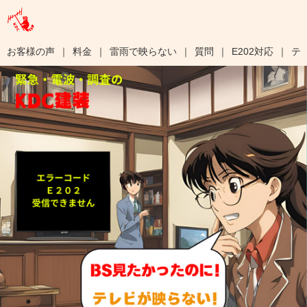
お客様の声
料金
雷雨で映らない
質問
E202対応
テ